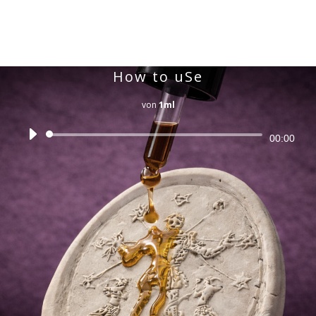
How to uSe
von
1ml
Audio-
00:00
Player